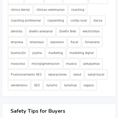
clinica dental
clinicas veterinarias
coaching
coaching profesional
copywriting
cortijo rural
danza
dentista
diseño artesanal
Diseño Web
electricistas
empresa
empresas
expresion
fiscal
fontaneria
ilustración
joyeria
marketing
marketing digital
mascotas
micropigmentacion
musica
peluquerias
Posicionamiento SEO
reparaciones
salud
salud bucal
senderismo
SEO
turismo
turismop
vegano
Safety Tips for Buyers