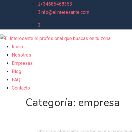
+34686468353
info@elinteresante.com
Inicio
Nosotros
Empresas
Blog
FAQ
Contacto
Categoría:
empresa
Inicio
Blog
https://elinteresante.com/por-que-una-pequ