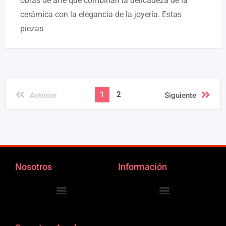
obras de arte que combinan la delicadeza de la
cerámica con la elegancia de la joyería. Estas
piezas
1
2
Anterior
Siguiente
Nosotros
Información
Personalizar Cookies
Política de Privacidad