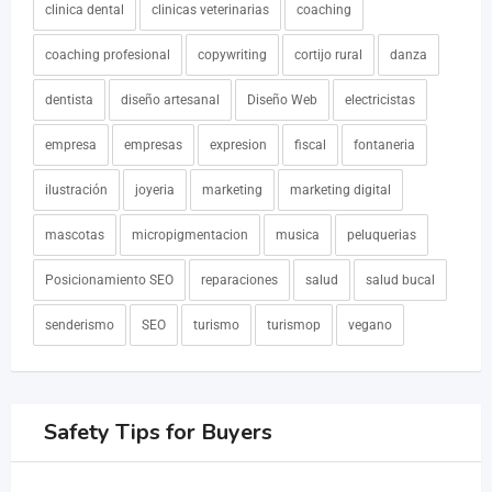
clinica dental
clinicas veterinarias
coaching
coaching profesional
copywriting
cortijo rural
danza
dentista
diseño artesanal
Diseño Web
electricistas
empresa
empresas
expresion
fiscal
fontaneria
ilustración
joyeria
marketing
marketing digital
mascotas
micropigmentacion
musica
peluquerias
Posicionamiento SEO
reparaciones
salud
salud bucal
senderismo
SEO
turismo
turismop
vegano
Safety Tips for Buyers