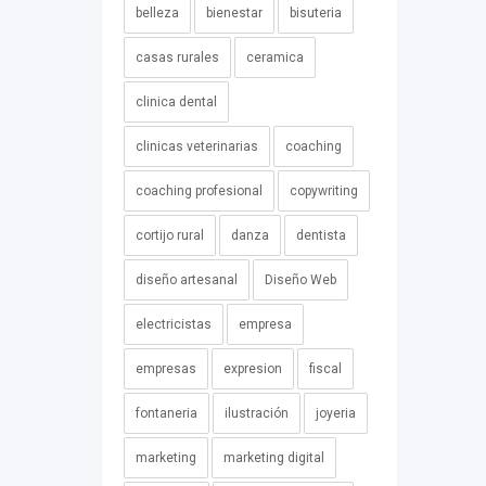
belleza
bienestar
bisuteria
casas rurales
ceramica
clinica dental
clinicas veterinarias
coaching
coaching profesional
copywriting
cortijo rural
danza
dentista
diseño artesanal
Diseño Web
electricistas
empresa
empresas
expresion
fiscal
fontaneria
ilustración
joyeria
marketing
marketing digital