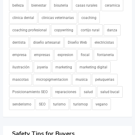
belleza
bienestar
bisuteria
casas rurales
ceramica
clinica dental
clinicas veterinarias
coaching
coaching profesional
copywriting
cortijo rural
danza
dentista
diseño artesanal
Diseño Web
electricistas
empresa
empresas
expresion
fiscal
fontaneria
ilustración
joyeria
marketing
marketing digital
mascotas
micropigmentacion
musica
peluquerias
Posicionamiento SEO
reparaciones
salud
salud bucal
senderismo
SEO
turismo
turismop
vegano
Safety Tips for Buyers