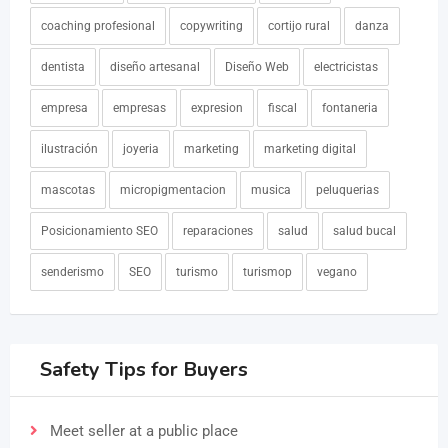
coaching profesional
copywriting
cortijo rural
danza
dentista
diseño artesanal
Diseño Web
electricistas
empresa
empresas
expresion
fiscal
fontaneria
ilustración
joyeria
marketing
marketing digital
mascotas
micropigmentacion
musica
peluquerias
Posicionamiento SEO
reparaciones
salud
salud bucal
senderismo
SEO
turismo
turismop
vegano
Safety Tips for Buyers
Meet seller at a public place