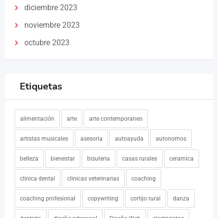
diciembre 2023
noviembre 2023
octubre 2023
Etiquetas
alimentación
arte
arte contemporaneo
artistas musicales
asesoria
autoayuda
autonomos
belleza
bienestar
bisuteria
casas rurales
ceramica
clinica dental
clinicas veterinarias
coaching
coaching profesional
copywriting
cortijo rural
danza