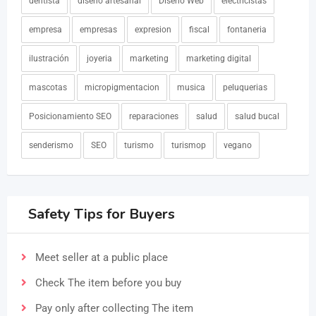
dentista
diseño artesanal
Diseño Web
electricistas
empresa
empresas
expresion
fiscal
fontaneria
ilustración
joyeria
marketing
marketing digital
mascotas
micropigmentacion
musica
peluquerias
Posicionamiento SEO
reparaciones
salud
salud bucal
senderismo
SEO
turismo
turismop
vegano
Safety Tips for Buyers
Meet seller at a public place
Check The item before you buy
Pay only after collecting The item