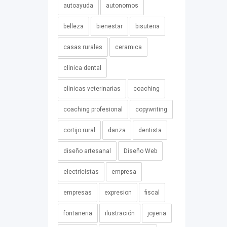
autoayuda
autonomos
belleza
bienestar
bisuteria
casas rurales
ceramica
clinica dental
clinicas veterinarias
coaching
coaching profesional
copywriting
cortijo rural
danza
dentista
diseño artesanal
Diseño Web
electricistas
empresa
empresas
expresion
fiscal
fontaneria
ilustración
joyeria