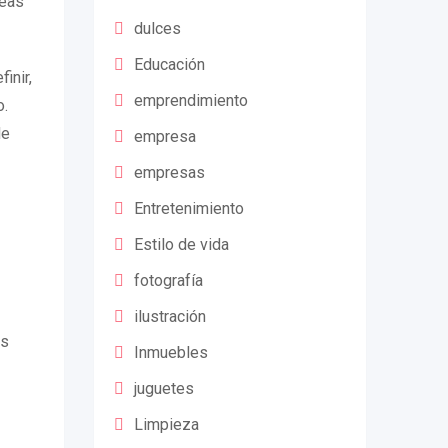
reas
dulces
Educación
inir,
emprendimiento
o.
de
empresa
empresas
Entretenimiento
Estilo de vida
fotografía
ilustración
es
Inmuebles
juguetes
Limpieza