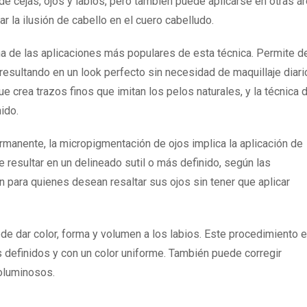
 de cejas, ojos y labios, pero también puede aplicarse en otras á
ear la ilusión de cabello en el cuero cabelludo.
 de las aplicaciones más populares de esta técnica. Permite def
 resultando en un look perfecto sin necesidad de maquillaje diari
e crea trazos finos que imitan los pelos naturales, y la técnica 
ido.
anente, la micropigmentación de ojos implica la aplicación de
 resultar en un delineado sutil o más definido, según las
n para quienes desean resaltar sus ojos sin tener que aplicar
e dar color, forma y volumen a los labios. Este procedimiento 
 definidos y con un color uniforme. También puede corregir
voluminosos.