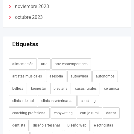
noviembre 2023
octubre 2023
Etiquetas
alimentación
arte
arte contemporaneo
artistas musicales
asesoria
autoayuda
autonomos
belleza
bienestar
bisuteria
casas rurales
ceramica
clinica dental
clinicas veterinarias
coaching
coaching profesional
copywriting
cortijo rural
danza
dentista
diseño artesanal
Diseño Web
electricistas