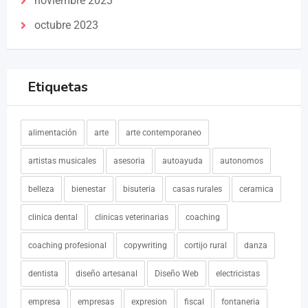
noviembre 2023
octubre 2023
Etiquetas
alimentación
arte
arte contemporaneo
artistas musicales
asesoria
autoayuda
autonomos
belleza
bienestar
bisuteria
casas rurales
ceramica
clinica dental
clinicas veterinarias
coaching
coaching profesional
copywriting
cortijo rural
danza
dentista
diseño artesanal
Diseño Web
electricistas
empresa
empresas
expresion
fiscal
fontaneria