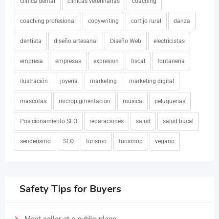
clinica dental
clinicas veterinarias
coaching
coaching profesional
copywriting
cortijo rural
danza
dentista
diseño artesanal
Diseño Web
electricistas
empresa
empresas
expresion
fiscal
fontaneria
ilustración
joyeria
marketing
marketing digital
mascotas
micropigmentacion
musica
peluquerias
Posicionamiento SEO
reparaciones
salud
salud bucal
senderismo
SEO
turismo
turismop
vegano
Safety Tips for Buyers