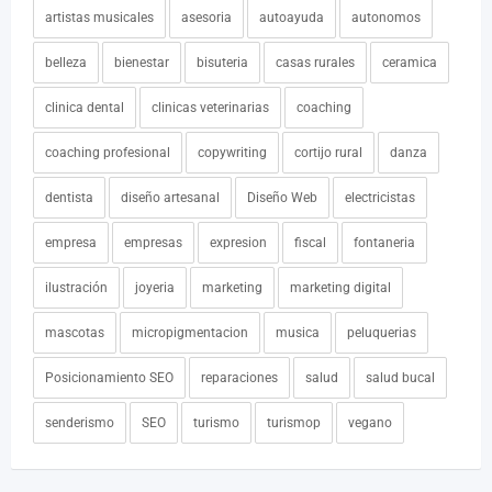
artistas musicales
asesoria
autoayuda
autonomos
belleza
bienestar
bisuteria
casas rurales
ceramica
clinica dental
clinicas veterinarias
coaching
coaching profesional
copywriting
cortijo rural
danza
dentista
diseño artesanal
Diseño Web
electricistas
empresa
empresas
expresion
fiscal
fontaneria
ilustración
joyeria
marketing
marketing digital
mascotas
micropigmentacion
musica
peluquerias
Posicionamiento SEO
reparaciones
salud
salud bucal
senderismo
SEO
turismo
turismop
vegano