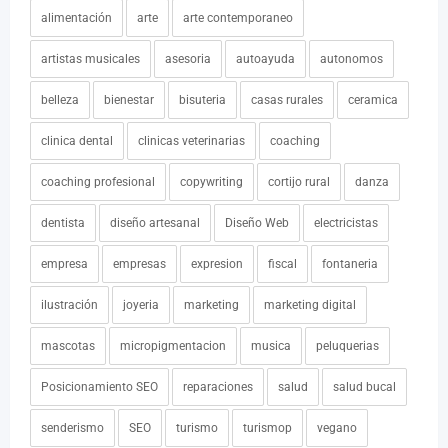
alimentación
arte
arte contemporaneo
artistas musicales
asesoria
autoayuda
autonomos
belleza
bienestar
bisuteria
casas rurales
ceramica
clinica dental
clinicas veterinarias
coaching
coaching profesional
copywriting
cortijo rural
danza
dentista
diseño artesanal
Diseño Web
electricistas
empresa
empresas
expresion
fiscal
fontaneria
ilustración
joyeria
marketing
marketing digital
mascotas
micropigmentacion
musica
peluquerias
Posicionamiento SEO
reparaciones
salud
salud bucal
senderismo
SEO
turismo
turismop
vegano