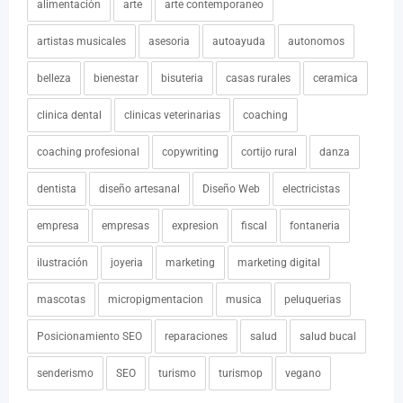
alimentación
arte
arte contemporaneo
artistas musicales
asesoria
autoayuda
autonomos
belleza
bienestar
bisuteria
casas rurales
ceramica
clinica dental
clinicas veterinarias
coaching
coaching profesional
copywriting
cortijo rural
danza
dentista
diseño artesanal
Diseño Web
electricistas
empresa
empresas
expresion
fiscal
fontaneria
ilustración
joyeria
marketing
marketing digital
mascotas
micropigmentacion
musica
peluquerias
Posicionamiento SEO
reparaciones
salud
salud bucal
senderismo
SEO
turismo
turismop
vegano