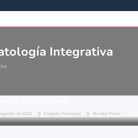
tología Integrativa
tiva
ogía Integrativa
 agosto de 2023
Cuidado Personal
No Hay Votos