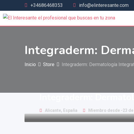
+34686468353
info@elinteresante.com
Integraderm: Derma
Inicio
Store
Integraderm: Dermatología Integra
Integraderm: Dermatol
Alicante, España
Miembro desde -23 de