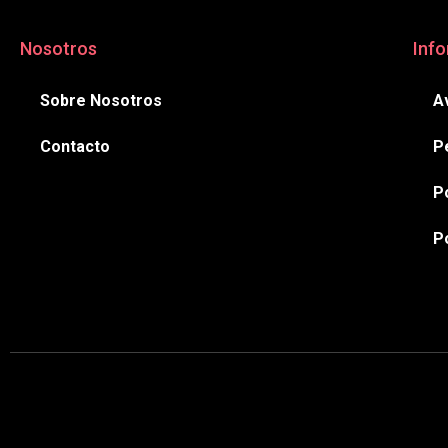
Nosotros
Inf
Sobre Nosotros
A
Contacto
P
P
P