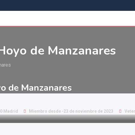
a Hoyo de Manzanares
nares
oyo de Manzanares
40 Madrid
Miembro desde -23 de noviembre de 2023
Veter