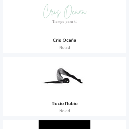
Cris Ocaña
No ad
Rocío Rubio
No ad