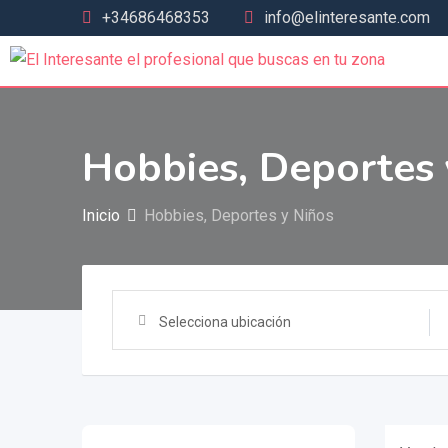
+34686468353
info@elinteresante.com
Hobbies, Deportes 
Inicio
Hobbies, Deportes y Niños
Selecciona ubicación