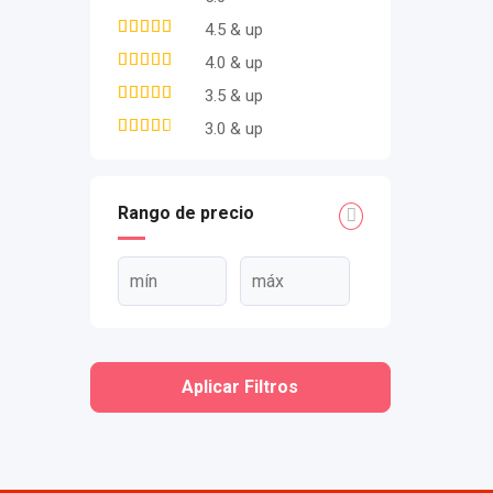
4.5 & up
4.0 & up
3.5 & up
3.0 & up
Rango de precio
Aplicar Filtros