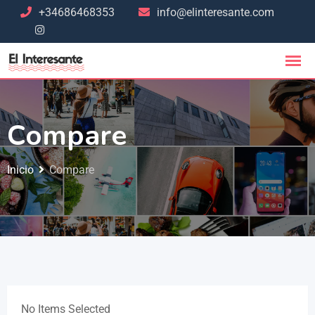
+34686468353
info@elinteresante.com
Compare
Inicio
Compare
No Items Selected